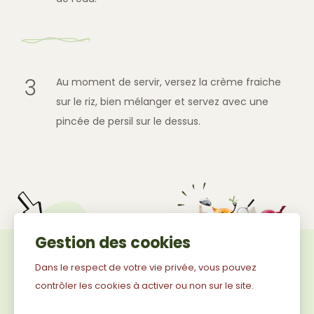
Au moment de servir, versez la crème fraiche
sur le riz, bien mélanger et servez avec une
pincée de persil sur le dessus.
Gestion des cookies
Inscrivez-
JE M'INSCRIS
vous
Dans le respect de votre vie privée, vous pouvez
à
contrôler les cookies à activer ou non sur le site.
En cochant cette case, j’autorise Condichef à traiter
notre
ma demande d’inscription à la liste de diffusion. Mes