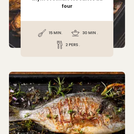
four
15 MIN.
30 MIN .
2 PERS .