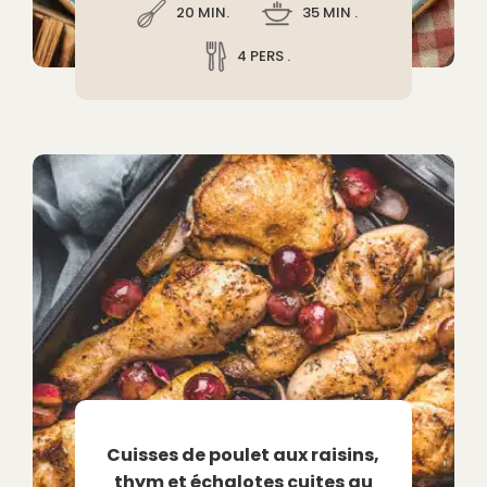
20 MIN.
35 MIN .
4 PERS .
Cuisses de poulet aux raisins,
thym et échalotes cuites au