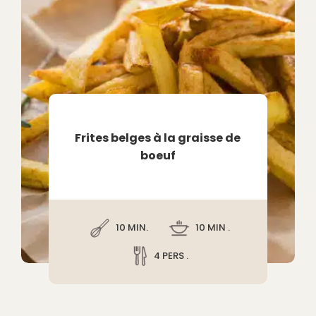
Frites belges à la graisse de
boeuf
10 MIN.
10 MIN .
4 PERS .