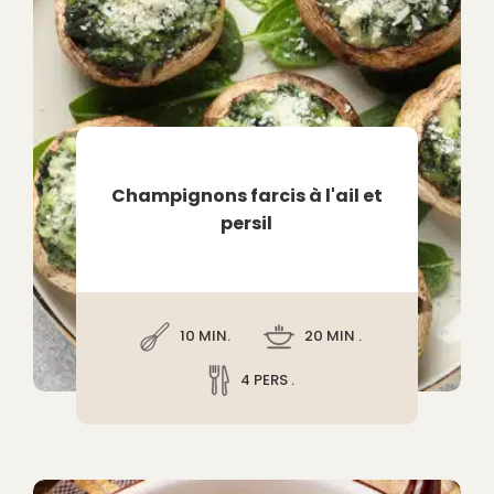
Champignons farcis à l'ail et
persil
10 MIN.
20 MIN .
4 PERS .