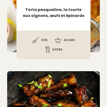
Torta pasqualina, la tourte
aux oignons, œufs et épinards
1H15
40 MIN .
8 PERS .