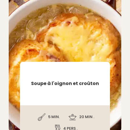
Soupe à l'oignon et croûton
5 MIN.
20 MIN .
4 PERS .