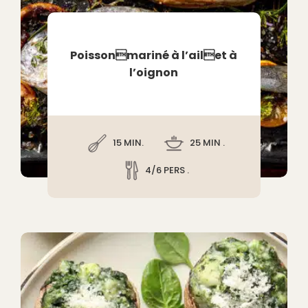
Poissonmariné à l’ailet à
l’oignon
15 MIN.
25 MIN .
4/6 PERS .