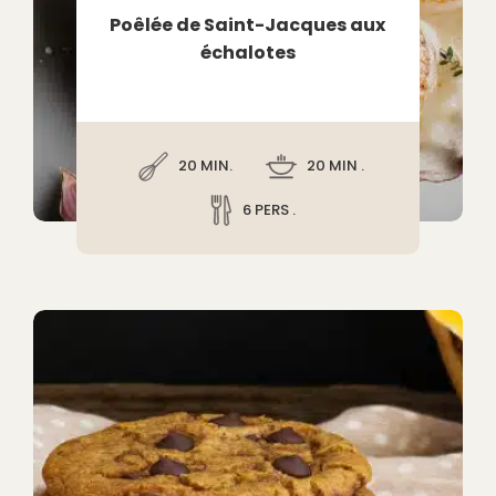
Poêlée de Saint-Jacques aux
échalotes
20 MIN.
20 MIN .
6 PERS .