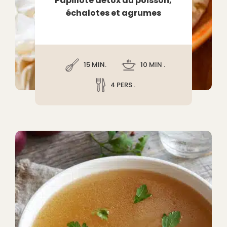
Papillote détox au poisson,
échalotes et agrumes
15 MIN.
10 MIN .
4 PERS .