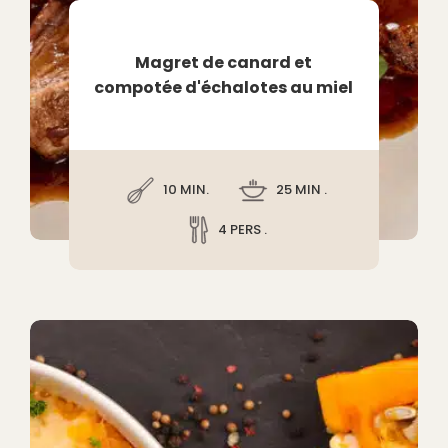
Magret de canard et
compotée d'échalotes au miel
10 MIN.
25 MIN .
4 PERS .