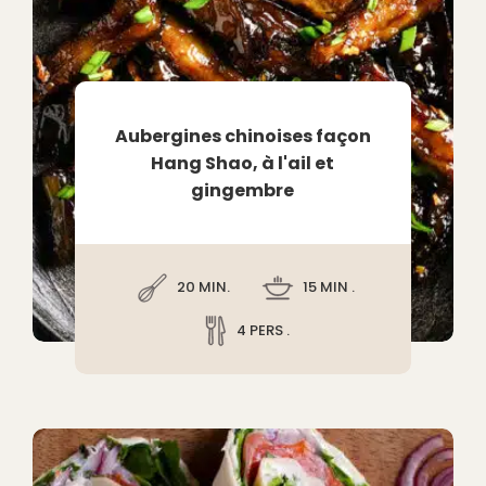
Aubergines chinoises façon
Hang Shao, à l'ail et
gingembre
20 MIN.
15 MIN .
4 PERS .