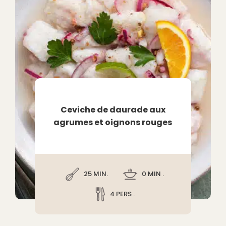
Ceviche de daurade aux
agrumes et oignons rouges
25 MIN.
0 MIN .
4 PERS .