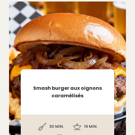
Smash burger aux oignons
caramélisés
30 MIN.
15 MIN .